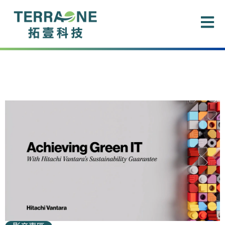
跳
至
主
要
內
容