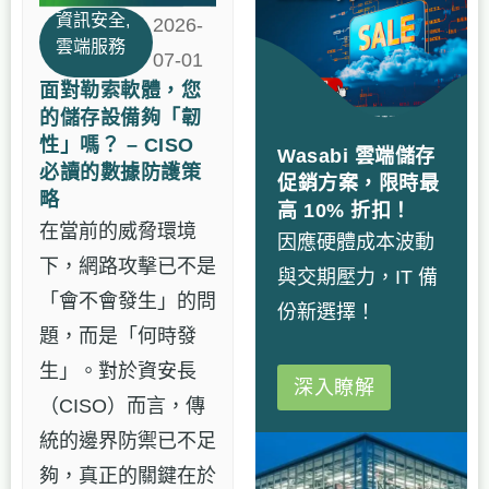
資訊安全
,
2026-
雲端服務
07-01
面對勒索軟體，您
的儲存設備夠「韌
性」嗎？ – CISO
Wasabi 雲端儲存
必讀的數據防護策
促銷方案，限時最
略
高 10% 折扣！
在當前的威脅環境
因應硬體成本波動
下，網路攻擊已不是
與交期壓力，IT 備
「會不會發生」的問
份新選擇！
題，而是「何時發
生」。對於資安長
深入瞭解
（CISO）而言，傳
統的邊界防禦已不足
夠，真正的關鍵在於