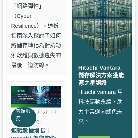
「網路彈性」
（Cyber
Resilience）。這份
指南深入探討了如何
將儲存轉化為對抗勒
索軟體與數據遺失的
最後一道防線。
Hitachi Vantara
儲存解決方案獲能
源之星認證
Hitachi Vantara 用
科技驅動永續，助
雲端服
力企業邁向綠色未
2026-07-
務
來。
01
迎戰數據增長：