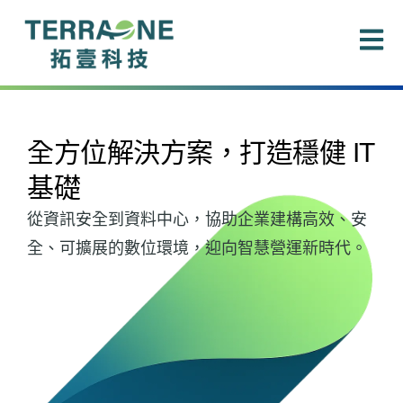
跳
至
主
要
內
容
全方位解決方案，打造穩健 IT
基礎
從資訊安全到資料中心，協助企業建構高效、安
全、可擴展的數位環境，迎向智慧營運新時代。