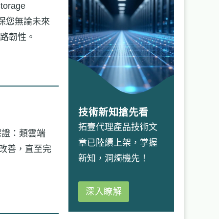
rage
障，確保您無論未來
路韌性。
技術新知搶先看
拓壹代理產品技術文
A 保證：類雲端
章已陸續上架，掌握
費改善，直至完
新知，洞燭機先！
深入瞭解