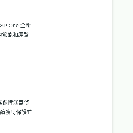
T
SP One 全新
的節能和經驗
：其保障涵蓋偵
續獲得保護並