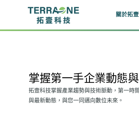
跳
至
關於拓壹
主
要
內
容
掌握第一手企業動態與
拓壹科技掌握產業趨勢與技術脈動，第一時
與最新動態，與您一同邁向數位未來。